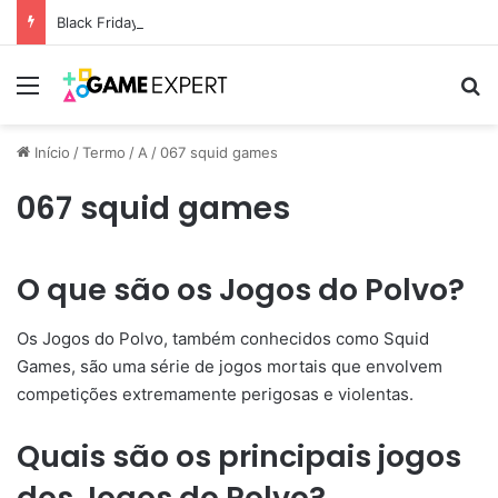
Black Friday: descontos incríveis em eletrônicos
Menu
Pr
Início
/
Termo
/
A
/
067 squid games
067 squid games
O que são os Jogos do Polvo?
Os Jogos do Polvo, também conhecidos como Squid
Games, são uma série de jogos mortais que envolvem
competições extremamente perigosas e violentas.
Quais são os principais jogos
dos Jogos do Polvo?