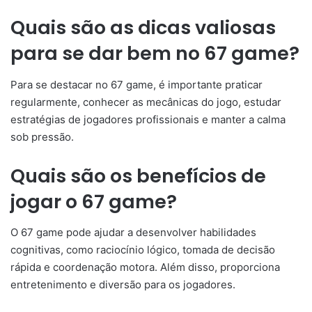
Quais são as dicas valiosas
para se dar bem no 67 game?
Para se destacar no 67 game, é importante praticar
regularmente, conhecer as mecânicas do jogo, estudar
estratégias de jogadores profissionais e manter a calma
sob pressão.
Quais são os benefícios de
jogar o 67 game?
O 67 game pode ajudar a desenvolver habilidades
cognitivas, como raciocínio lógico, tomada de decisão
rápida e coordenação motora. Além disso, proporciona
entretenimento e diversão para os jogadores.