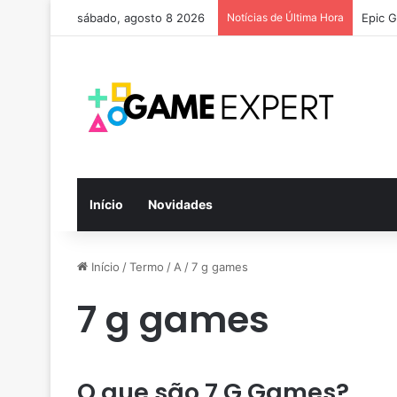
sábado, agosto 8 2026
Notícias de Última Hora
Epic G
Início
Novidades
Início
/
Termo
/
A
/
7 g games
7 g games
O que são 7 G Games?