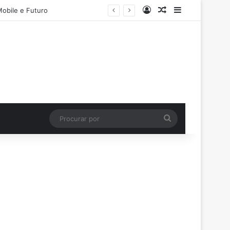
Entrar
Artigo aleatório
Barra Latera
Mobile e Futuro
Procurar
por