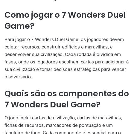
Como jogar o 7 Wonders Duel
Game?
Para jogar o 7 Wonders Duel Game, os jogadores devem
coletar recursos, construir edifícios e maravilhas, e
desenvolver sua civilização. Cada rodada é dividida em
fases, onde os jogadores escolhem cartas para adicionar à
sua civilização e tomar decisões estratégicas para vencer
o adversário.
Quais são os componentes do
7 Wonders Duel Game?
O jogo inclui cartas de civilização, cartas de maravilhas,
fichas de recursos, marcadores de pontuação e um
tabuleiro de jogo. Cada componente é essencial para o