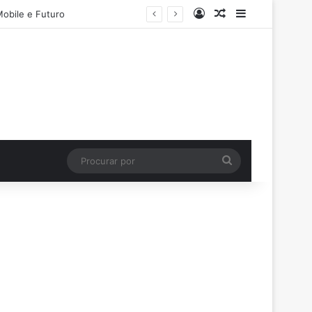
Entrar
Artigo aleatório
Barra Latera
Mobile e Futuro
Procurar
por