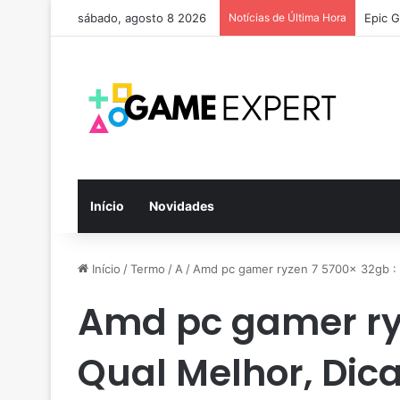
sábado, agosto 8 2026
Notícias de Última Hora
Epic G
Início
Novidades
Início
/
Termo
/
A
/
Amd pc gamer ryzen 7 5700x 32gb : 
Amd pc gamer ryz
Qual Melhor, Dic