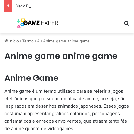
Black Friday: descontos incríveis em eletrônicos
Menu
Pr
Início
/
Termo
/
A
/
Anime game anime game
Anime game anime game
Anime Game
Anime game é um termo utilizado para se referir a jogos
eletrônicos que possuem temática de anime, ou seja, são
inspirados em desenhos animados japoneses. Esses jogos
costumam apresentar gráficos coloridos, personagens
carismáticos e enredos envolventes, que atraem tanto fãs
de anime quanto de videogames.