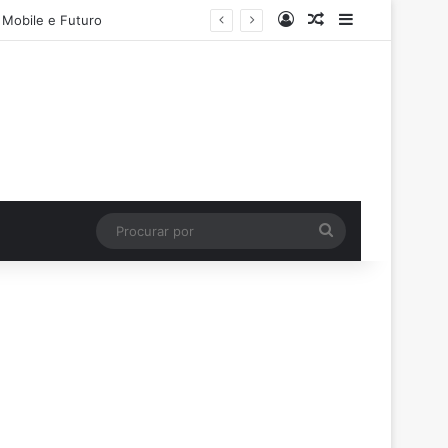
Entrar
Artigo aleatório
Barra Latera
 Mobile e Futuro
Procurar
por