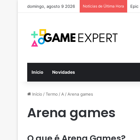
domingo, agosto 9 2026
Notícias de Última Hora
Epic
Início
Novidades
Início
/
Termo
/
A
/
Arena games
Arena games
O que é Arena Games?