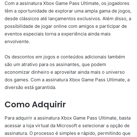
Com a assinatura Xbox Game Pass Ultimate, os jogadores
têm a oportunidade de explorar uma ampla gama de jogos,
desde clássicos até lançamentos exclusivos. Além disso, a
possibilidade de jogar online com amigos e participar de
eventos especiais torna a experiência ainda mais
envolvente.
Os descontos em jogos e conteúdos adicionais também
são um atrativo para os assinantes, que podem
economizar dinheiro e aproveitar ainda mais o universo
dos games. Com a assinatura Xbox Game Pass Ultimate, a
diversão está garantida.
Como Adquirir
Para adquirir a assinatura Xbox Game Pass Ultimate, basta
acessar a loja virtual da Microsoft e selecionar a opção de
assinatura. O processo é simples e rápido, permitindo que