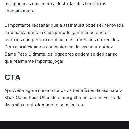
os jogadores comecem a desfrutar dos benefícios
imediatamente.
É importante ressaltar que a assinatura pode ser renovada
automaticamente a cada período, garantindo que os
usuários não percam nenhum dos benefícios oferecidos.
Com a praticidade e conveniência da assinatura Xbox
Game Pass Ultimate, os jogadores podem se dedicar ao
que realmente importa: jogar.
CTA
Aproveite agora mesmo todos os benefícios da assinatura
Xbox Game Pass Ultimate e mergulhe em um universo de
diversão e entretenimento sem limites.