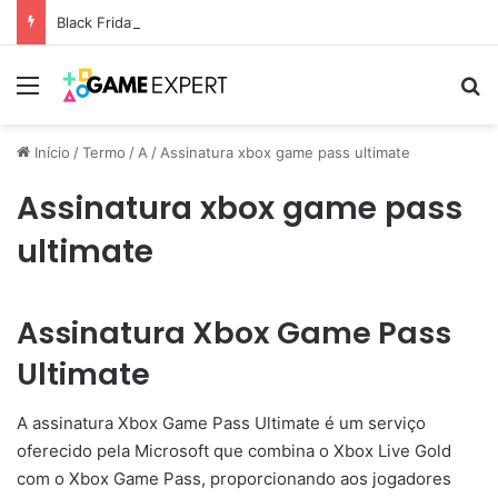
Black Friday: descontos incríveis em eletrônicos
Menu
Pr
Início
/
Termo
/
A
/
Assinatura xbox game pass ultimate
Assinatura xbox game pass
ultimate
Assinatura Xbox Game Pass
Ultimate
A assinatura Xbox Game Pass Ultimate é um serviço
oferecido pela Microsoft que combina o Xbox Live Gold
com o Xbox Game Pass, proporcionando aos jogadores