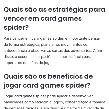
Quais são as estratégias para
vencer em card games
spider?
Para vencer em card games spider, é importante pensar
de forma estratégica, planejar os movimentos com
antecedência e observar as cartas dos adversários. Além
disso, é essencial ter paciência e persistência para
superar os desafios do jogo.
Quais são os benefícios de
jogar card games spider?
Jogar card games spider pode ajudar a desenvolver
habilidades como raciocínio lógico, concentração e tomada
de decisões rápidas. Além disso, é uma forma divertida de