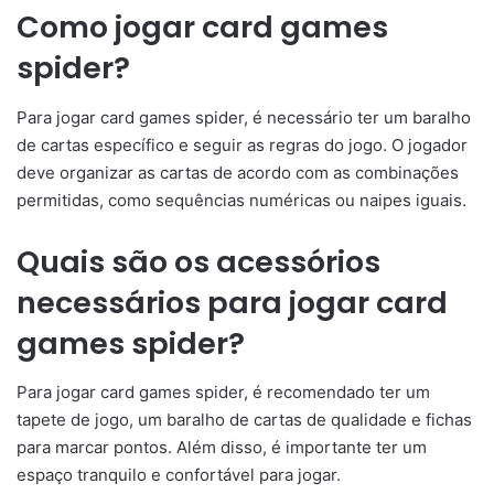
Como jogar card games
spider?
Para jogar card games spider, é necessário ter um baralho
de cartas específico e seguir as regras do jogo. O jogador
deve organizar as cartas de acordo com as combinações
permitidas, como sequências numéricas ou naipes iguais.
Quais são os acessórios
necessários para jogar card
games spider?
Para jogar card games spider, é recomendado ter um
tapete de jogo, um baralho de cartas de qualidade e fichas
para marcar pontos. Além disso, é importante ter um
espaço tranquilo e confortável para jogar.