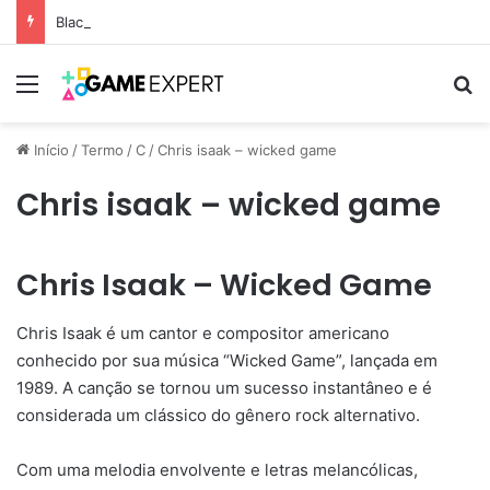
Black Friday: descontos incríveis em eletrônicos
Menu
Pr
Início
/
Termo
/
C
/
Chris isaak – wicked game
Chris isaak – wicked game
Chris Isaak – Wicked Game
Chris Isaak é um cantor e compositor americano
conhecido por sua música “Wicked Game”, lançada em
1989. A canção se tornou um sucesso instantâneo e é
considerada um clássico do gênero rock alternativo.
Com uma melodia envolvente e letras melancólicas,