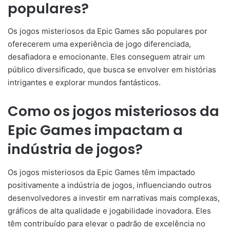
populares?
Os jogos misteriosos da Epic Games são populares por
oferecerem uma experiência de jogo diferenciada,
desafiadora e emocionante. Eles conseguem atrair um
público diversificado, que busca se envolver em histórias
intrigantes e explorar mundos fantásticos.
Como os jogos misteriosos da
Epic Games impactam a
indústria de jogos?
Os jogos misteriosos da Epic Games têm impactado
positivamente a indústria de jogos, influenciando outros
desenvolvedores a investir em narrativas mais complexas,
gráficos de alta qualidade e jogabilidade inovadora. Eles
têm contribuído para elevar o padrão de excelência no