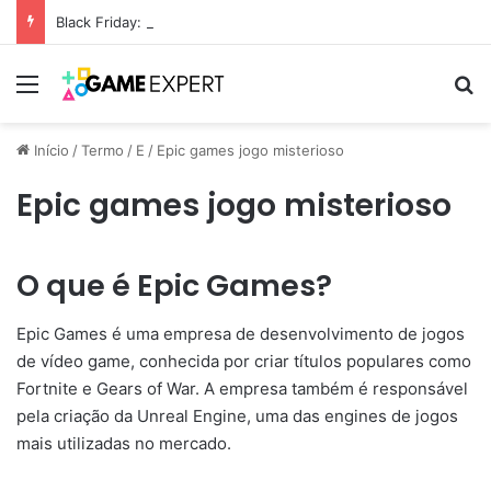
Black Friday: descontos incríveis em eletrônicos
Menu
Pr
Início
/
Termo
/
E
/
Epic games jogo misterioso
Epic games jogo misterioso
O que é Epic Games?
Epic Games é uma empresa de desenvolvimento de jogos
de vídeo game, conhecida por criar títulos populares como
Fortnite e Gears of War. A empresa também é responsável
pela criação da Unreal Engine, uma das engines de jogos
mais utilizadas no mercado.