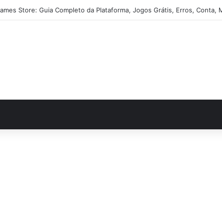
ames Store: Guia Completo da Plataforma, Jogos Grátis, Erros, Conta, 