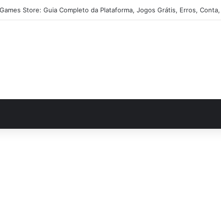
 Games Store: Guia Completo da Plataforma, Jogos Grátis, Erros, Conta,