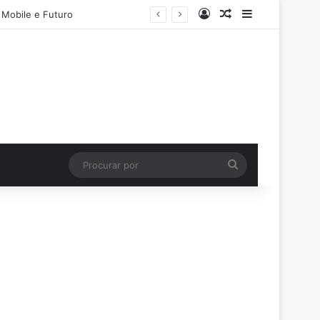
Entrar
Artigo aleatório
Barra Latera
 Mobile e Futuro
Procurar
por