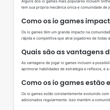
Alguns dos io games mais populares incluem Slither
tem sua própria mecânica única e comunidade de 
Como os io games impac
Os io games têm um grande impacto na comunidade
rápida e competitiva que atrai jogadores de todas a
Quais são as vantagens d
As vantagens de jogar io games incluem a possibil
aprimorar habilidades de estratégia e reflexos, e 
Como os io games estão 
Os io games estão constantemente evoluindo com 
adicionados regularmente. Isso mantém a comunid