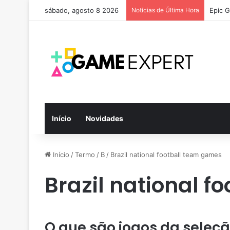
sábado, agosto 8 2026
Notícias de Última Hora
Epic G
Início
Novidades
Início
/
Termo
/
B
/
Brazil national football team games
Brazil national 
O que são jogos da seleção