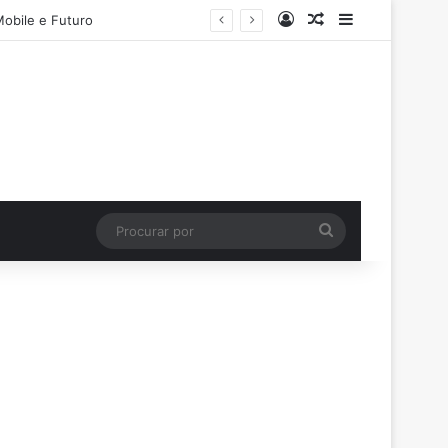
Entrar
Artigo aleatório
Barra Latera
Mobile e Futuro
Procurar
por