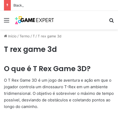
Black Friday: descontos incríveis em eletrônicos
Menu
Pr
Início
/
Termo
/
T
/
T rex game 3d
T rex game 3d
O que é T Rex Game 3D?
O T Rex Game 3D é um jogo de aventura e ação em que o
jogador controla um dinossauro T-Rex em um ambiente
tridimensional. O objetivo é sobreviver o máximo de tempo
possível, desviando de obstáculos e coletando pontos ao
longo do caminho.