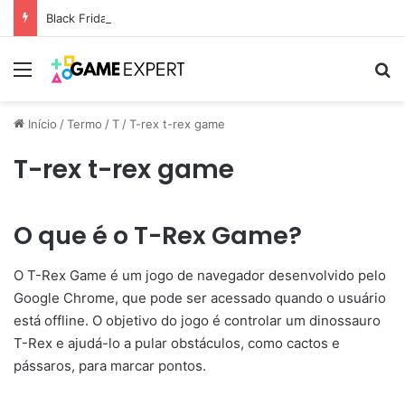
Black Friday: descontos incríveis em eletrônicos
Menu
Pr
Início
/
Termo
/
T
/
T-rex t-rex game
T-rex t-rex game
O que é o T-Rex Game?
O T-Rex Game é um jogo de navegador desenvolvido pelo
Google Chrome, que pode ser acessado quando o usuário
está offline. O objetivo do jogo é controlar um dinossauro
T-Rex e ajudá-lo a pular obstáculos, como cactos e
pássaros, para marcar pontos.