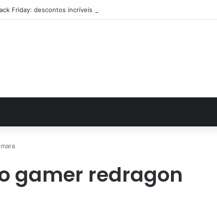
lack Friday: descontos incríveis em eletrônicos
umara
o gamer redragon