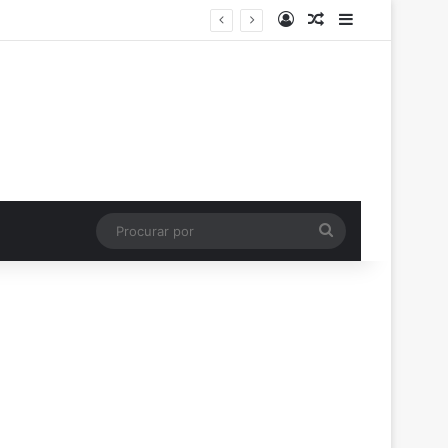
Entrar
Artigo aleatório
Barra Latera
Procurar
por