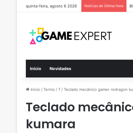
quinta-feira, agosto 6 2026
Notícias de Última Hora
B
Início
Novidades
Início
/
Termo
/
T
/
Teclado mecânico gamer redragon k
Teclado mecânic
kumara