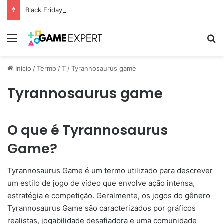
Black Friday: descontos incríveis em eletrônicos
Menu
Pr
Início
/
Termo
/
T
/
Tyrannosaurus game
Tyrannosaurus game
O que é Tyrannosaurus
Game?
Tyrannosaurus Game é um termo utilizado para descrever
um estilo de jogo de vídeo que envolve ação intensa,
estratégia e competição. Geralmente, os jogos do gênero
Tyrannosaurus Game são caracterizados por gráficos
realistas, jogabilidade desafiadora e uma comunidade