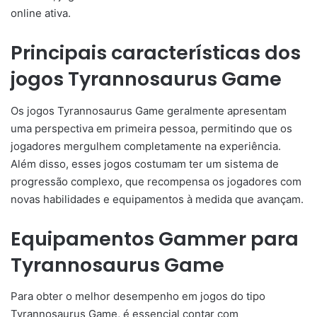
online ativa.
Principais características dos
jogos Tyrannosaurus Game
Os jogos Tyrannosaurus Game geralmente apresentam
uma perspectiva em primeira pessoa, permitindo que os
jogadores mergulhem completamente na experiência.
Além disso, esses jogos costumam ter um sistema de
progressão complexo, que recompensa os jogadores com
novas habilidades e equipamentos à medida que avançam.
Equipamentos Gammer para
Tyrannosaurus Game
Para obter o melhor desempenho em jogos do tipo
Tyrannosaurus Game, é essencial contar com