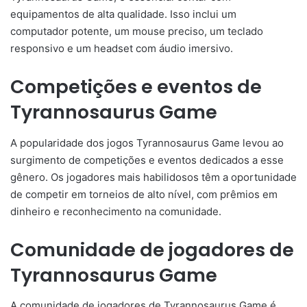
equipamentos de alta qualidade. Isso inclui um
computador potente, um mouse preciso, um teclado
responsivo e um headset com áudio imersivo.
Competições e eventos de
Tyrannosaurus Game
A popularidade dos jogos Tyrannosaurus Game levou ao
surgimento de competições e eventos dedicados a esse
gênero. Os jogadores mais habilidosos têm a oportunidade
de competir em torneios de alto nível, com prêmios em
dinheiro e reconhecimento na comunidade.
Comunidade de jogadores de
Tyrannosaurus Game
A comunidade de jogadores de Tyrannosaurus Game é