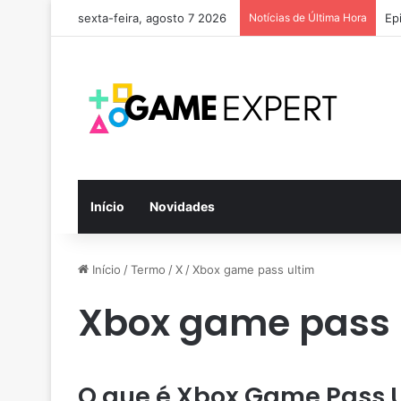
sexta-feira, agosto 7 2026
Notícias de Última Hora
Ep
Início
Novidades
Início
/
Termo
/
X
/
Xbox game pass ultim
Xbox game pass 
O que é Xbox Game Pass 