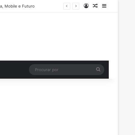
Entrar
Artigo aleatório
Barra Latera
a, Mobile e Futuro
Procurar
por