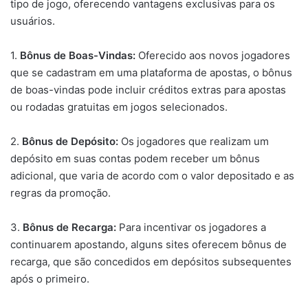
tipo de jogo, oferecendo vantagens exclusivas para os
usuários.
1.
Bônus de Boas-Vindas:
Oferecido aos novos jogadores
que se cadastram em uma plataforma de apostas, o bônus
de boas-vindas pode incluir créditos extras para apostas
ou rodadas gratuitas em jogos selecionados.
2.
Bônus de Depósito:
Os jogadores que realizam um
depósito em suas contas podem receber um bônus
adicional, que varia de acordo com o valor depositado e as
regras da promoção.
3.
Bônus de Recarga:
Para incentivar os jogadores a
continuarem apostando, alguns sites oferecem bônus de
recarga, que são concedidos em depósitos subsequentes
após o primeiro.