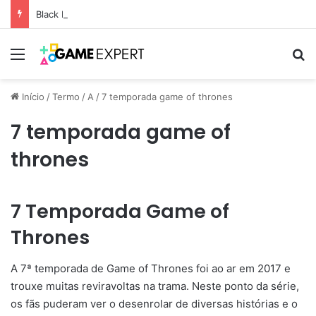
Black Friday: descontos incríveis em eletrônicos
Menu
Pr
Início
/
Termo
/
A
/
7 temporada game of thrones
7 temporada game of
thrones
7 Temporada Game of
Thrones
A 7ª temporada de Game of Thrones foi ao ar em 2017 e
trouxe muitas reviravoltas na trama. Neste ponto da série,
os fãs puderam ver o desenrolar de diversas histórias e o