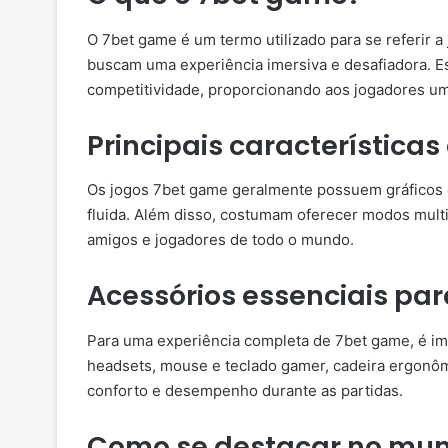
O 7bet game é um termo utilizado para se referir a
buscam uma experiência imersiva e desafiadora. E
competitividade, proporcionando aos jogadores um
Principais característica
Os jogos 7bet game geralmente possuem gráficos de
fluida. Além disso, costumam oferecer modos multi
amigos e jogadores de todo o mundo.
Acessórios essenciais pa
Para uma experiência completa de 7bet game, é im
headsets, mouse e teclado gamer, cadeira ergonômi
conforto e desempenho durante as partidas.
Como se destacar no mu