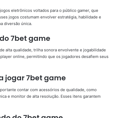
 jogos eletrônicos voltados para o público gamer, que
sses jogos costumam envolver estratégia, habilidade e
a diversão única.
s do 7bet game
 alta qualidade, trilha sonora envolvente e jogabilidade
player online, permitindo que os jogadores desafiem seus
ra jogar 7bet game
portante contar com acessórios de qualidade, como
ca e monitor de alta resolução. Esses itens garantem
ndo do 7bet game