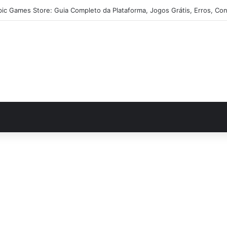
pic Games Store: Guia Completo da Plataforma, Jogos Grátis, Erros, Con