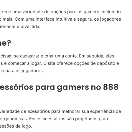
erece uma variedade de opções para os gamers, incluindo
o mais. Com uma interface intuitiva e segura, os jogadores
onante e divertida.
me?
cisam se cadastrar e criar uma conta. Em seguida, eles
s e começar a jogar. O site oferece opções de depósito e
la para os jogadores.
cessórios para gamers no 888
ariedade de acessórios para melhorar sua experiência de
 ergonômicas. Esses acessórios são projetados para
essões de jogo.