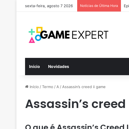
sexta-feira, agosto 7 2026
Notícias de Última Hora
Ep
Início
Novidades
Início
/
Termo
/
A
/
Assassin’s creed ii game
Assassin’s creed
O que é Assassin’s Creed 