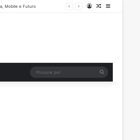
Entrar
Artigo aleatório
Barra Latera
a, Mobile e Futuro
Procurar
por