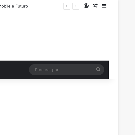
Entrar
Artigo aleatório
Barra Latera
Mobile e Futuro
Procurar
por