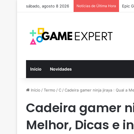
sábado, agosto 8 2026
Notícias de Última Hora
Epic G
Início
Novidades
Início
/
Termo
/
C
/
Cadeira gamer ninja jiraya : Qual a M
Cadeira gamer nin
Melhor, Dicas e 