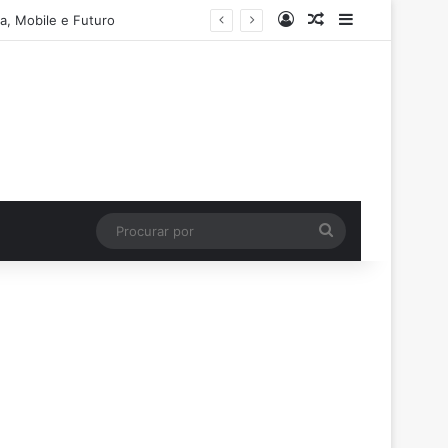
Entrar
Artigo aleatório
Barra Latera
a, Mobile e Futuro
Procurar
por