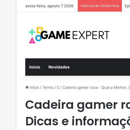
sexta-feira, agosto 7 2026
Notícias de Última Hora
Ep
Início
Novidades
Início
/
Termo
/
C
/
Cadeira gamer roxa : Qual a Melhor, 
Cadeira gamer ro
Dicas e informaç