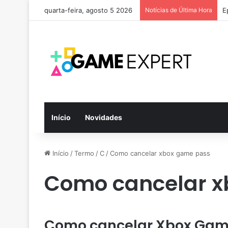
quarta-feira, agosto 5 2026
Notícias de Última Hora
E
Início
Novidades
Início
/
Termo
/
C
/
Como cancelar xbox game pass
Como cancelar x
Como cancelar Xbox Gam