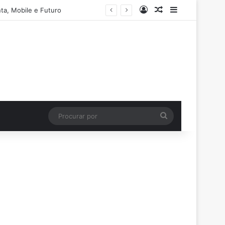
Entrar
Artigo aleatório
Barra Latera
ta, Mobile e Futuro
Procurar
por