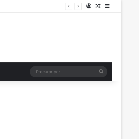
Entrar
Artigo aleatório
Barra Latera
Procurar
por