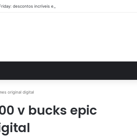
Friday: descontos incríveis em eletrônicos
es original digital
000 v bucks epic
gital