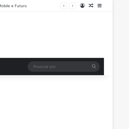
Entrar
Artigo aleatório
Barra Latera
Mobile e Futuro
Procurar
por