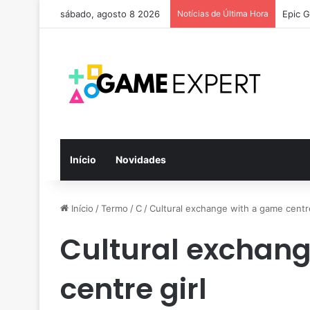
sábado, agosto 8 2026
Notícias de Última Hora
Epic G
Início
Novidades
Início
/
Termo
/
C
/
Cultural exchange with a game centre
Cultural exchan
centre girl