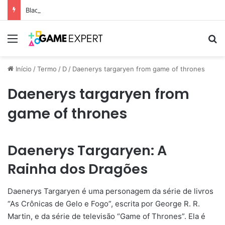
Black Friday: descontos incríveis em eletrônicos
Menu
Pr
Início
/
Termo
/
D
/
Daenerys targaryen from game of thrones
Daenerys targaryen from
game of thrones
Daenerys Targaryen: A
Rainha dos Dragões
Daenerys Targaryen é uma personagem da série de livros
“As Crônicas de Gelo e Fogo”, escrita por George R. R.
Martin, e da série de televisão “Game of Thrones”. Ela é