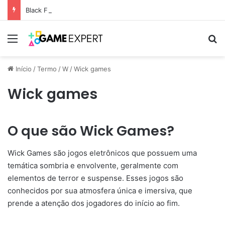
Black Friday: descontos incríveis em eletrônicos
Menu
Pr
Início
/
Termo
/
W
/
Wick games
Wick games
O que são Wick Games?
Wick Games são jogos eletrônicos que possuem uma
temática sombria e envolvente, geralmente com
elementos de terror e suspense. Esses jogos são
conhecidos por sua atmosfera única e imersiva, que
prende a atenção dos jogadores do início ao fim.