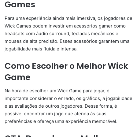
Games
Para uma experiência ainda mais imersiva, os jogadores de
Wick Games podem investir em acessórios gamer como
headsets com áudio surround, teclados mecânicos e
mouses de alta precisão. Esses acessórios garantem uma
jogabilidade mais fluida e intensa.
Como Escolher o Melhor Wick
Game
Na hora de escolher um Wick Game para jogar, é
importante considerar o enredo, os gráficos, a jogabilidade
e as avaliações de outros jogadores. Dessa forma, é
possível encontrar um jogo que atenda às suas
preferências e ofereça uma experiência memorável.