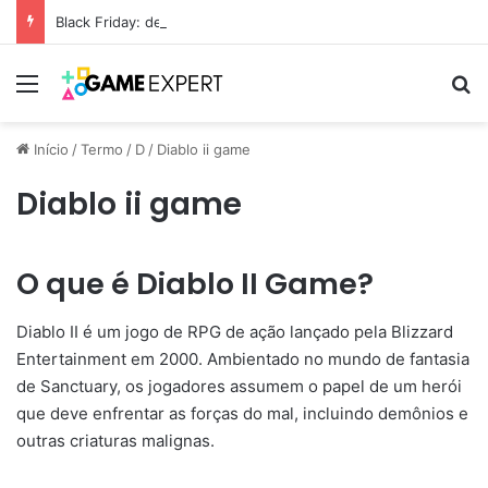
Black Friday: descontos incríveis em eletrônicos
Menu
Pr
Início
/
Termo
/
D
/
Diablo ii game
Diablo ii game
O que é Diablo II Game?
Diablo II é um jogo de RPG de ação lançado pela Blizzard
Entertainment em 2000. Ambientado no mundo de fantasia
de Sanctuary, os jogadores assumem o papel de um herói
que deve enfrentar as forças do mal, incluindo demônios e
outras criaturas malignas.