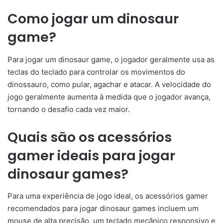
Como jogar um dinosaur
game?
Para jogar um dinosaur game, o jogador geralmente usa as
teclas do teclado para controlar os movimentos do
dinossauro, como pular, agachar e atacar. A velocidade do
jogo geralmente aumenta à medida que o jogador avança,
tornando o desafio cada vez maior.
Quais são os acessórios
gamer ideais para jogar
dinosaur games?
Para uma experiência de jogo ideal, os acessórios gamer
recomendados para jogar dinosaur games incluem um
mouse de alta precisão, um teclado mecânico responsivo e