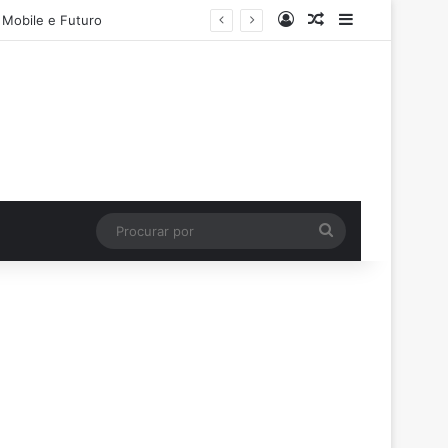
Entrar
Artigo aleatório
Barra Latera
 Mobile e Futuro
Procurar
por