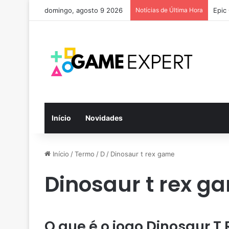
domingo, agosto 9 2026
Notícias de Última Hora
Epic
Início
Novidades
Início
/
Termo
/
D
/
Dinosaur t rex game
Dinosaur t rex g
O que é o jogo Dinosaur 