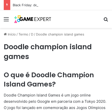
Black Friday: descontos incríveis em eletrônicos
Menu
Pr
Início
/
Termo
/
D
/
Doodle champion island games
Doodle champion island
games
O que é Doodle Champion
Island Games?
Doodle Champion Island Games é um jogo online
desenvolvido pelo Google em parceria com a Tokyo 2020.
O jogo foi lançado em comemoração aos Jogos Olímpicos