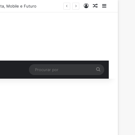
Entrar
Artigo aleatório
Barra Latera
ta, Mobile e Futuro
Procurar
por