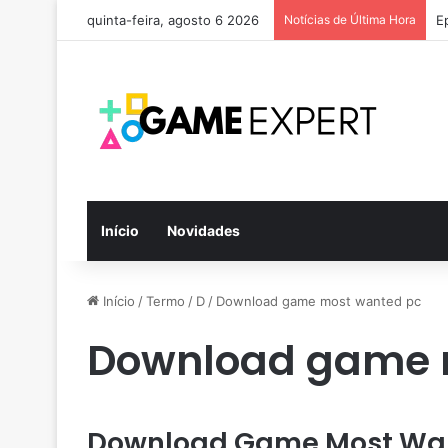
quinta-feira, agosto 6 2026
Notícias de Última Hora
E
Início
Novidades
Início
/
Termo
/
D
/
Download game most wanted pc
Download game 
Download Game Most Wa