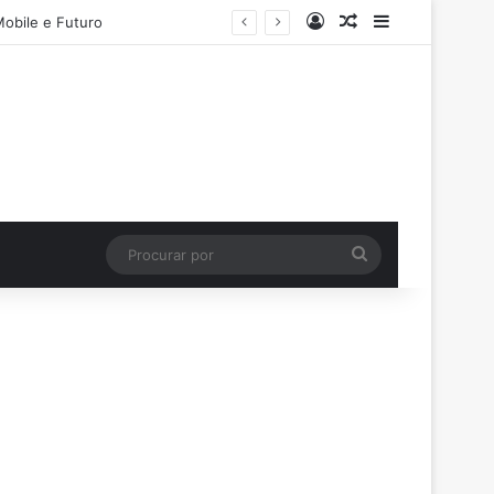
Entrar
Artigo aleatório
Barra Latera
Mobile e Futuro
Procurar
por