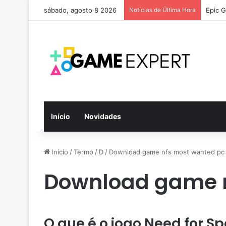
sábado, agosto 8 2026
Notícias de Última Hora
Epic G
Início
Novidades
Início
/
Termo
/
D
/
Download game nfs most wanted pc
Download game n
O que é o jogo Need for 