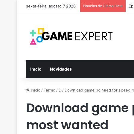
sexta-feira, agosto 7 2026
Notícias de Última Hora
Ep
Início
Novidades
Início
/
Termo
/
D
/
Download game pc need for speed 
Download game p
most wanted