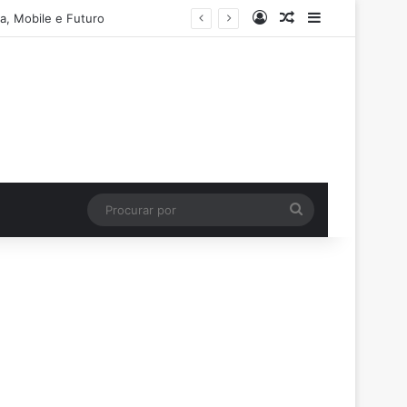
Entrar
Artigo aleatório
Barra Latera
a, Mobile e Futuro
Procurar
por