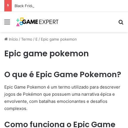
Black Friday: descontos incríveis em eletrônicos
Menu
Pr
Início
/
Termo
/
E
/
Epic game pokemon
Epic game pokemon
O que é Epic Game Pokemon?
Epic Game Pokemon é um termo utilizado para descrever
jogos de Pokémon que possuem uma narrativa épica e
envolvente, com batalhas emocionantes e desafios
complexos.
Como funciona o Epic Game