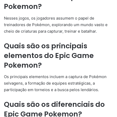
Pokemon?
Nesses jogos, os jogadores assumem o papel de
treinadores de Pokémon, explorando um mundo vasto e
cheio de criaturas para capturar, treinar e batalhar.
Quais são os principais
elementos do Epic Game
Pokemon?
Os principais elementos incluem a captura de Pokémon
selvagens, a formação de equipes estratégicas, a
participação em torneios e a busca pelos lendários.
Quais são os diferenciais do
Epic Game Pokemon?