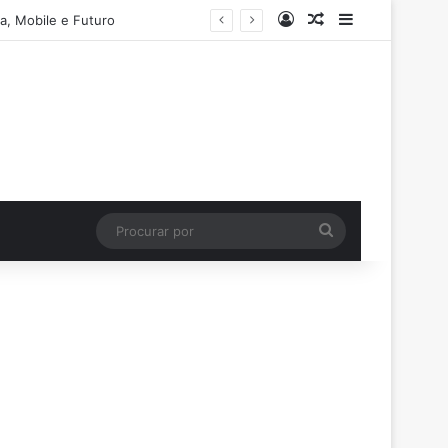
Entrar
Artigo aleatório
Barra Latera
a, Mobile e Futuro
Procurar
por