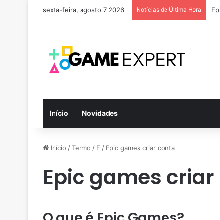
sexta-feira, agosto 7 2026
Notícias de Última Hora
Ep
Início
Novidades
Início
/
Termo
/
E
/
Epic games criar conta
Epic games criar
O que é Epic Games?