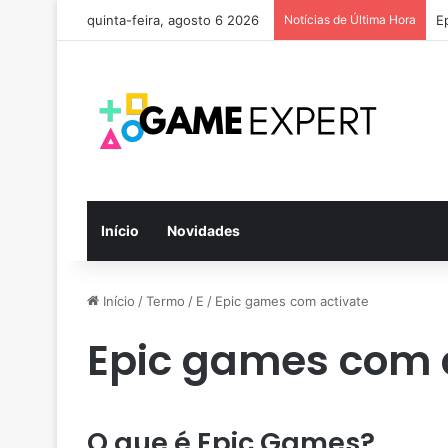
quinta-feira, agosto 6 2026
Notícias de Última Hora
E
Início
Novidades
Início
/
Termo
/
E
/
Epic games com activate
Epic games com 
O que é Epic Games?