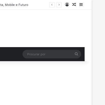
Entrar
Artigo aleatório
Barra Latera
ta, Mobile e Futuro
Procurar
por