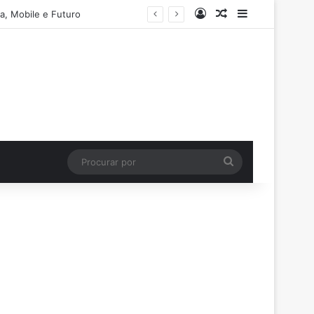
Entrar
Artigo aleatório
Barra Latera
a, Mobile e Futuro
Procurar
por