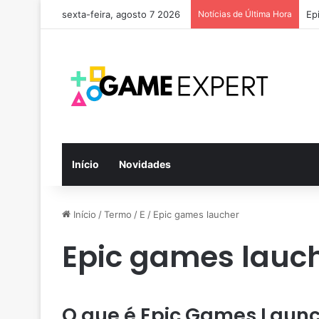
sexta-feira, agosto 7 2026
Notícias de Última Hora
Ep
Início
Novidades
Início
/
Termo
/
E
/
Epic games laucher
Epic games lauc
O que é Epic Games Laun