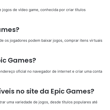
ogos de vídeo game, conhecida por criar títulos
Games?
e os jogadores podem baixar jogos, comprar itens virtuais
pic Games?
endereço oficial no navegador de internet e criar uma conta
íveis no site da Epic Games?
ar uma variedade de jogos, desde títulos populares até