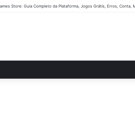
ames Store: Guia Completo da Plataforma, Jogos Grátis, Erros, Conta, 