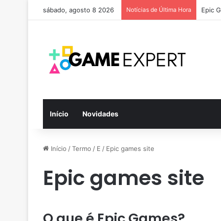
sábado, agosto 8 2026
Notícias de Última Hora
Epic G
Início
Novidades
Início
/
Termo
/
E
/
Epic games site
Epic games site
O que é Epic Games?