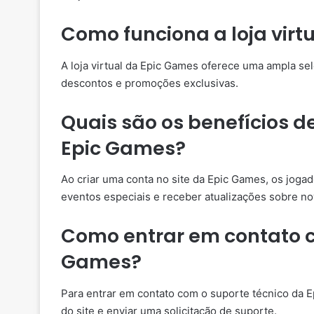
Como funciona a loja virt
A loja virtual da Epic Games oferece uma ampla se
descontos e promoções exclusivas.
Quais são os benefícios d
Epic Games?
Ao criar uma conta no site da Epic Games, os joga
eventos especiais e receber atualizações sobre n
Como entrar em contato c
Games?
Para entrar em contato com o suporte técnico da 
do site e enviar uma solicitação de suporte.