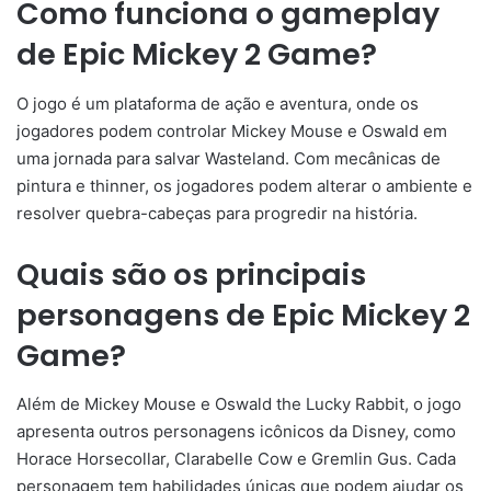
Como funciona o gameplay
de Epic Mickey 2 Game?
O jogo é um plataforma de ação e aventura, onde os
jogadores podem controlar Mickey Mouse e Oswald em
uma jornada para salvar Wasteland. Com mecânicas de
pintura e thinner, os jogadores podem alterar o ambiente e
resolver quebra-cabeças para progredir na história.
Quais são os principais
personagens de Epic Mickey 2
Game?
Além de Mickey Mouse e Oswald the Lucky Rabbit, o jogo
apresenta outros personagens icônicos da Disney, como
Horace Horsecollar, Clarabelle Cow e Gremlin Gus. Cada
personagem tem habilidades únicas que podem ajudar os