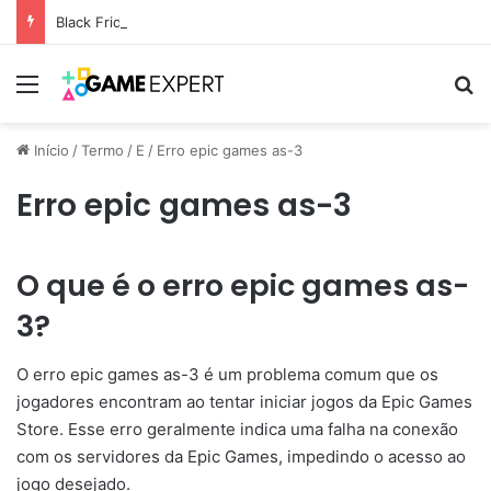
Black Friday: descontos incríveis em eletrônicos
Menu
Pr
Início
/
Termo
/
E
/
Erro epic games as-3
Erro epic games as-3
O que é o erro epic games as-
3?
O erro epic games as-3 é um problema comum que os
jogadores encontram ao tentar iniciar jogos da Epic Games
Store. Esse erro geralmente indica uma falha na conexão
com os servidores da Epic Games, impedindo o acesso ao
jogo desejado.