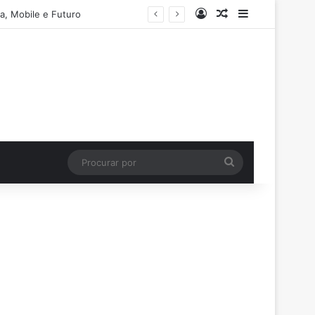
Entrar
Artigo aleatório
Barra Latera
a, Mobile e Futuro
Procurar
por