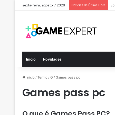
sexta-feira, agosto 7 2026
Notícias de Última Hora
Ep
Início
Novidades
Início
/
Termo
/
G
/
Games pass pc
Games pass pc
O que é Games Pass PC?