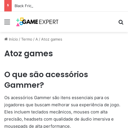
Black Friday: descontos incríveis em eletrônicos
Menu
Pr
Início
/
Termo
/
A
/
Atoz games
Atoz games
O que são acessórios
Gammer?
Os acessórios Gammer são itens essenciais para os
jogadores que buscam melhorar sua experiência de jogo.
Eles incluem teclados mecânicos, mouses com alta
precisão, headsets com qualidade de áudio imersiva e
mousepads de alta performance.