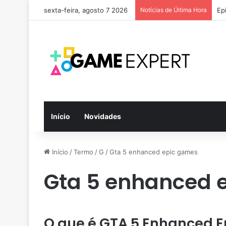
sexta-feira, agosto 7 2026
Notícias de Última Hora
Ep
Início
Novidades
Início
/
Termo
/
G
/
Gta 5 enhanced epic games
Gta 5 enhanced 
O que é GTA 5 Enhanced 