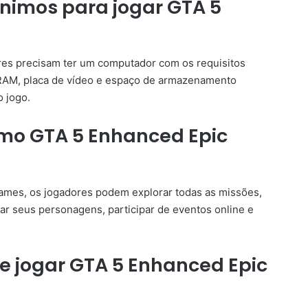
ínimos para jogar GTA 5
res precisam ter um computador com os requisitos
RAM, placa de vídeo e espaço de armazenamento
o jogo.
mo GTA 5 Enhanced Epic
ames, os jogadores podem explorar todas as missões,
zar seus personagens, participar de eventos online e
e jogar GTA 5 Enhanced Epic