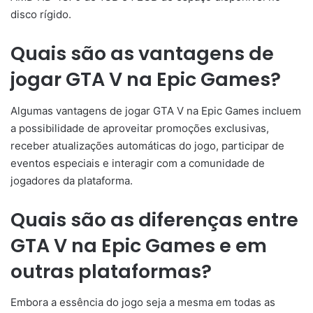
disco rígido.
Quais são as vantagens de
jogar GTA V na Epic Games?
Algumas vantagens de jogar GTA V na Epic Games incluem
a possibilidade de aproveitar promoções exclusivas,
receber atualizações automáticas do jogo, participar de
eventos especiais e interagir com a comunidade de
jogadores da plataforma.
Quais são as diferenças entre
GTA V na Epic Games e em
outras plataformas?
Embora a essência do jogo seja a mesma em todas as