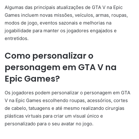
Algumas das principais atualizações de GTA V na Epic
Games incluem novas missões, veículos, armas, roupas,
modos de jogo, eventos sazonais e melhorias na
jogabilidade para manter os jogadores engajados e
entretidos.
Como personalizar o
personagem em GTA V na
Epic Games?
Os jogadores podem personalizar o personagem em GTA
V na Epic Games escolhendo roupas, acessórios, cortes
de cabelo, tatuagens e até mesmo realizando cirurgias
plásticas virtuais para criar um visual único e
personalizado para o seu avatar no jogo.