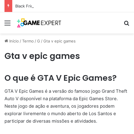
Black Friday: descontos incríveis em eletrônicos
Menu
Pr
Início
/
Termo
/
G
/
Gta v epic games
Gta v epic games
O que é GTA V Epic Games?
GTA V Epic Games é a versão do famoso jogo Grand Theft
Auto V disponível na plataforma da Epic Games Store.
Neste jogo de ação e aventura, os jogadores podem
explorar livremente o mundo aberto de Los Santos e
participar de diversas missões e atividades.